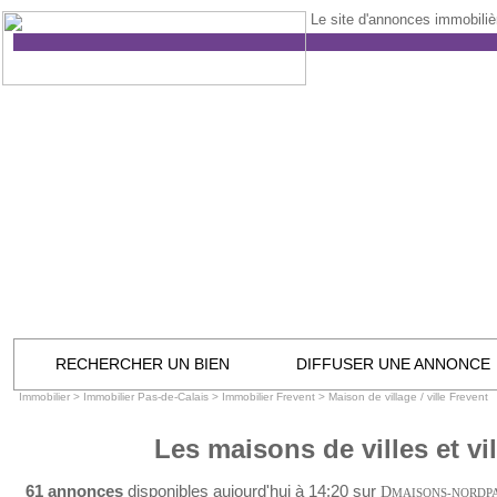
Le site d'annonces immobilièr
RECHERCHER UN BIEN
DIFFUSER UNE ANNONCE
Immobilier
>
Immobilier Pas-de-Calais
>
Immobilier Frevent
>
Maison de village / ville Frevent
Les maisons de villes et vi
61 annonces
disponibles aujourd'hui à 14:20 sur
D
MAISONS-NORDP