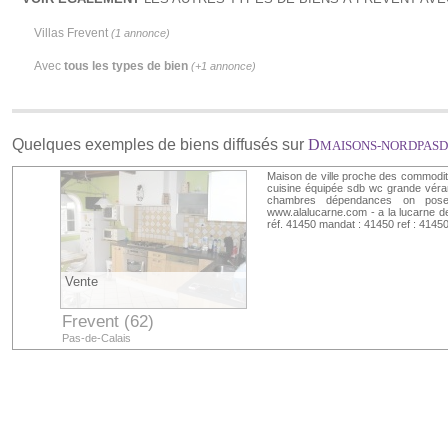
Villas Frevent
(1 annonce)
Avec
tous les types de bien
(+1 annonce)
Quelques exemples de biens diffusés sur
D
MAISONS-NORDPASD
Maison de ville proche des commodités
cuisine équipée sdb wc grande véra
chambres dépendances on pose l
www.alalucarne.com - a la lucarne de 
réf. 41450 mandat : 41450 ref : 4145
Vente
Frevent (62)
Pas-de-Calais