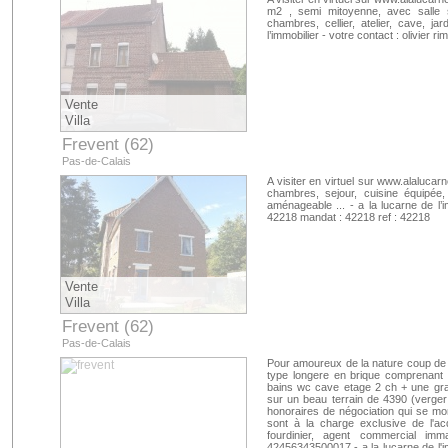
m2 , semi mitoyenne, avec salle s
chambres, cellier, atelier, cave, j
l’immobilier - votre contact : olivier 
Vente
Villa
Frevent (62)
Pas-de-Calais
A visiter en virtuel sur www.alaluca
chambres, sejour, cuisine équipée,
aménageable ... - a la lucarne de l’im
42218 mandat : 42218 ref : 42218
Vente
Villa
Frevent (62)
Pas-de-Calais
Pour amoureux de la nature coup de
type longere en brique comprenant 
bains wc cave etage 2 ch + une gra
sur un beau terrain de 4390 (verger f
honoraires de négociation qui se mon
sont à la charge exclusive de l'acq
fourdinier, agent commercial im
42456343500017 - a la lucarne de l'imm