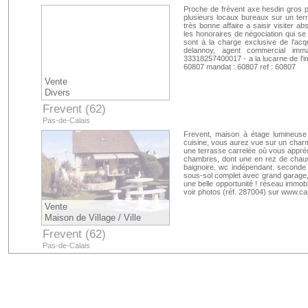
Proche de frévent axe hesdin gros 
plusieurs locaux bureaux sur un te
très bonne affaire a saisir visiter a
les honoraires de négociation qui se
sont à la charge exclusive de l'acqu
delannoy, agent commercial imm
33318257400017 - a la lucarne de l'imm
60807 mandat : 60807 ref : 60807
Vente
Divers
Frevent (62)
Pas-de-Calais
Frevent, maison à étage lumineuse e
cuisine, vous aurez vue sur un charm
une terrasse carrelée où vous appré
chambres, dont une en rez de chaus
baignoire. wc indépendant. seconde s
sous-sol complet avec grand garage, b
une belle opportunité ! réseau immobil
voir photos (réf. 287004) sur www.ca
Vente
Maison de Village / Ville
Frevent (62)
Pas-de-Calais