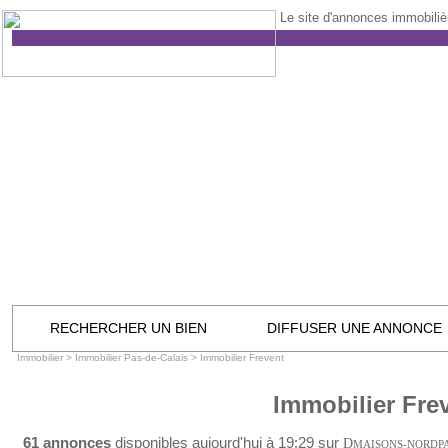
Le site d'annonces immobilièr
RECHERCHER UN BIEN
DIFFUSER UNE ANNONCE
Immobilier
>
Immobilier Pas-de-Calais
>
Immobilier Frevent
Immobilier Fre
61 annonces
disponibles aujourd'hui à 19:29 sur
D
MAISONS-NORDP