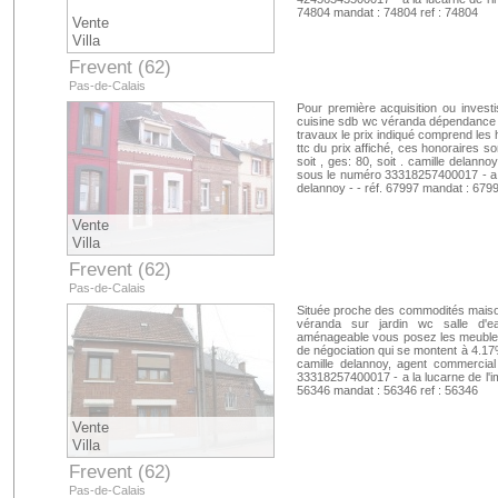
74804 mandat : 74804 ref : 74804
Vente
Villa
Frevent (62)
Pas-de-Calais
Pour première acquisition ou invest
cuisine sdb wc véranda dépendance 
travaux le prix indiqué comprend les
ttc du prix affiché, ces honoraires s
soit , ges: 80, soit . camille delann
sous le numéro 33318257400017 - a la 
delannoy - - réf. 67997 mandat : 6799
Vente
Villa
Frevent (62)
Pas-de-Calais
Située proche des commodités maison
véranda sur jardin wc salle d'
aménageable vous posez les meubles 
de négociation qui se montent à 4.17% t
camille delannoy, agent commercia
33318257400017 - a la lucarne de l'imm
56346 mandat : 56346 ref : 56346
Vente
Villa
Frevent (62)
Pas-de-Calais