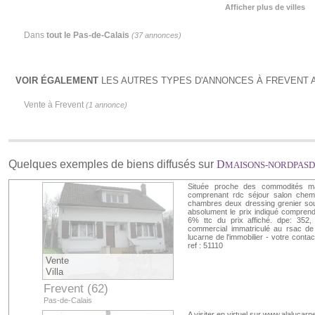
Afficher plus de villes
Dans
tout le Pas-de-Calais
(37 annonces)
VOIR ÉGALEMENT
LES AUTRES TYPES D'ANNONCES À FREVENT A
Vente à Frevent
(1 annonce)
Quelques exemples de biens diffusés sur
D
MAISONS-NORDPASD
Située proche des commodités maiso
comprenant rdc séjour salon che
chambres deux dressing grenier sou
absolument le prix indiqué comprend
6% ttc du prix affiché. dpe: 352, 
commercial immatriculé au rsac d
lucarne de l'immobilier - votre conta
ref : 51110
Vente
Villa
Frevent (62)
Pas-de-Calais
A visiter en virtuel sur www.alalucarn