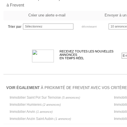
à Frevent
Créer une alerte e-mail
Envoyer à un
Trier par
Sélectionnez
10 annonce
décroissant
RECEVEZ TOUTES LES NOUVELLES
ANNONCES
EN TEMPS RÉEL
VOIR ÉGALEMENT
À PROXIMITÉ DE FREVENT AVEC VOS CRITÈRE
Immobilier Saint Pol Sur Ternoise
Immobili
(5 annonces)
Immobilier Humieres
Immobil
(2 annonces)
Immobilier Anvin
Immobili
(1 annonce)
Immobilier Anzin Saint Aubin
Immobil
(1 annonce)