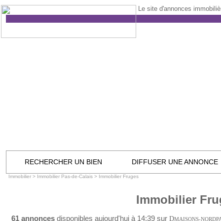
Le site d'annonces immobilièr
RECHERCHER UN BIEN
DIFFUSER UNE ANNONCE
Immobilier
>
Immobilier Pas-de-Calais
>
Immobilier Fruges
Immobilier Fru
61 annonces
disponibles aujourd'hui à 14:39 sur
D
MAISONS-NORDP