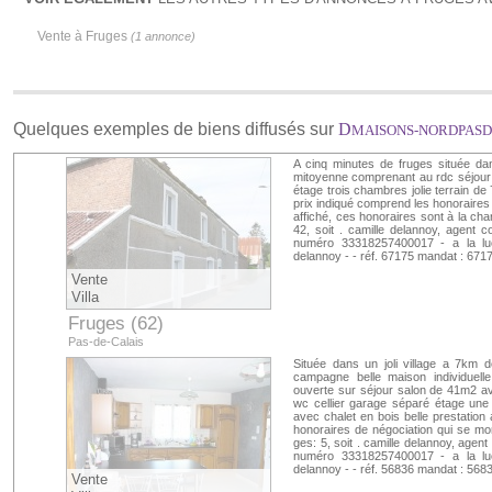
Vente à Fruges
(1 annonce)
Quelques exemples de biens diffusés sur
D
MAISONS-NORDPASD
A cinq minutes de fruges située d
mitoyenne comprenant au rdc séjour
étage trois chambres jolie terrain de
prix indiqué comprend les honoraires 
affiché, ces honoraires sont à la cha
42, soit . camille delannoy, agent 
numéro 33318257400017 - a la luca
delannoy - - réf. 67175 mandat : 6717
Vente
Villa
Fruges (62)
Pas-de-Calais
Située dans un joli village a 7km d
campagne belle maison individuel
ouverte sur séjour salon de 41m2 av
wc cellier garage séparé étage une
avec chalet en bois belle prestation 
honoraires de négociation qui se mont
ges: 5, soit . camille delannoy, agen
numéro 33318257400017 - a la luca
delannoy - - réf. 56836 mandat : 5683
Vente