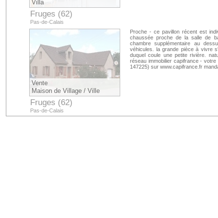
Villa
Fruges (62)
Pas-de-Calais
Proche - ce pavillon récent est in
chaussée proche de la salle de ba
chambre supplémentaire au dessus
véhicules. la grande pièce à vivre s
duquel coule une petite rivière. na
réseau immobilier capifrance - votre 
147225) sur www.capifrance.fr manda
Vente
Maison de Village / Ville
Fruges (62)
Pas-de-Calais