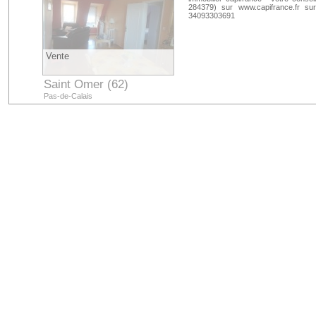
284379) sur www.capifrance.fr s
34093303691
Vente
Saint Omer (62)
Pas-de-Calais