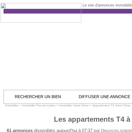
Le site d'annonces immobilièr
RECHERCHER UN BIEN
DIFFUSER UNE ANNONCE
Immobilier
>
Immobilier Pas-de-Calais
>
Immobilier Saint Omer
>
Appartement T4 Saint Omer
Les appartements T4 à
61 annonces
disponibles aujourd'hui à 07:37 sur
D
MAISONS-NORDP