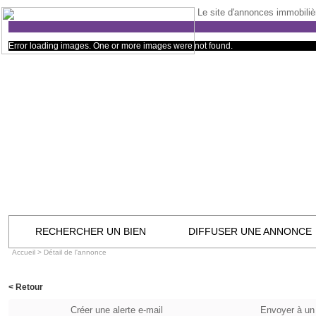
Le site d'annonces immobilièr
Error loading images. One or more images were not found.
RECHERCHER UN BIEN
DIFFUSER UNE ANNONCE
Accueil
> Détail de l'annonce
< Retour
Créer une alerte e-mail
Envoyer à un